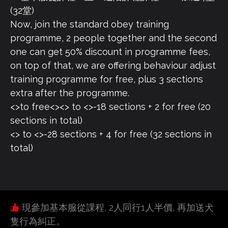
(32堂)
Now, join the standard obey training
programme, 2 people together and the second
one can get 50% discount in programme fees,
on top of that, we are offering behaviour adjust
training programme for free, plus 3 sections
extra after the programme.
<>to free<><> to <>-18 sections + 2 for free (20
sections in total)
<> to <>-28 sections + 4 for free (32 sections in
total)
現參加基本服從課程, 2人同行1人半價, 再加送犬
隻行為糾正。