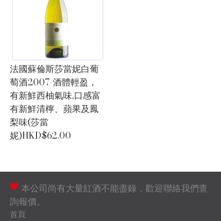
法國蘇倫斯莎當妮白葡
萄酒2007-酒體輕盈，
有新鮮西柚氣味,口感富
有新鮮清檸、蘋果及鳳
梨味(莎當
妮)HKD$62.00
本公司尚有大量紅酒不能盡錄，歡迎聯絡我們查
詢報價。
首頁