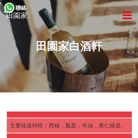
聯絡我們
田園家
田園家白酒軒
主要味道特性：西柚，鳳梨；牛油，果仁味道。