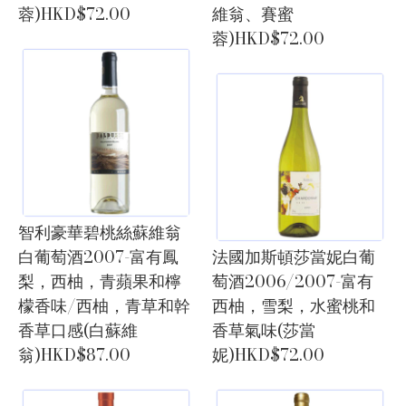
蓉)HKD$72.00
維翁、賽蜜
蓉)HKD$72.00
智利豪華碧桃絲蘇維翁
白葡萄酒2007-富有鳳
法國加斯頓莎當妮白葡
梨，西柚，青蘋果和檸
萄酒2006/2007-富有
檬香味/西柚，青草和幹
西柚，雪梨，水蜜桃和
香草口感(白蘇維
香草氣味(莎當
翁)HKD$87.00
妮)HKD$72.00