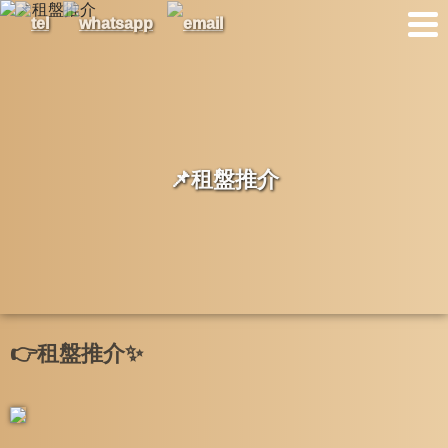
📌租盤推介
👉租盤推介✨