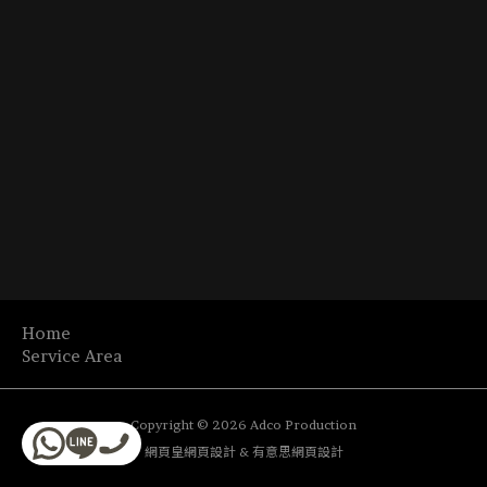
Home
Service Area
節
商
日
Copyright © 2026 Adco Production
廣
場
燈
網頁皇網頁設計
&
有意思網頁設計
廚
告
佈
飾
噴
窗
製
置