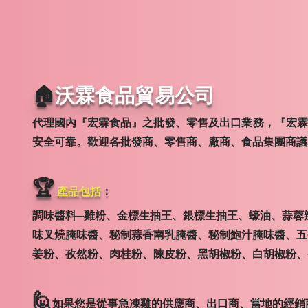
🏠
沃霖食品貿易公司
代理國內『宏霖食品』之批發、零售及出口業務，『宏霖
安全可靠。歡迎各批發商、零售商、廠商、食品集團商
🏆
產品包括
：
調味醬料─雞粉、金標生抽王、銀標生抽王、蠔油、蒜蓉
味叉燒腌味醬、秘制蒜香南乳腌醬、秘制鮑汁腌味醬、五
姜粉、孜然粉、肉桂粉、陳皮粉、黑胡椒粉、白胡椒粉、
🙋
如果您是從事急凍雞的供應商、出口商、當地的經銷