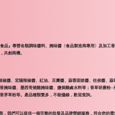
食品』專營各類調味醬料、腌味醬〈食品製造商專用〉及加工
議，共創商機。
辣椒醬、宏陽辣椒醬、紅油、豆瓣醬、蒜蓉面豉醬、柱侯醬、蒜
香腌味醬、墨西哥燒雞腌味醬、鹽焗雞鹵水料等；香草研磨粉─
香茅草粉等。產品種類繁多，不能儘錄，歡迎查詢。
商，我們可以提供一個完整的批發及品牌營銷服務，符合您的需