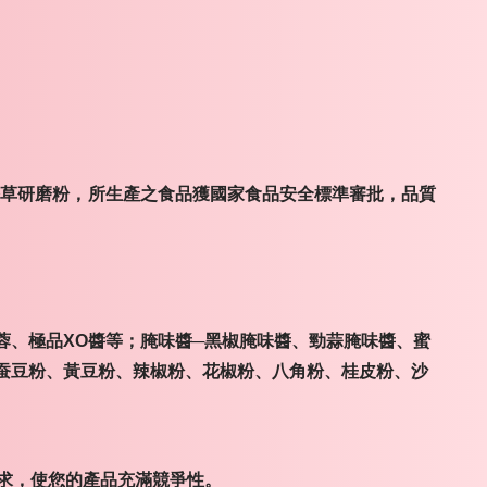
香草研磨粉，所生產之食品獲國家食品安全標準審批，品質
蓉、極品XO醬等；腌味醬─黑椒腌味醬、勁蒜腌味醬、蜜
蚕豆粉、黃豆粉、辣椒粉、花椒粉、八角粉、桂皮粉、沙
求，使您的產品充滿競爭性。