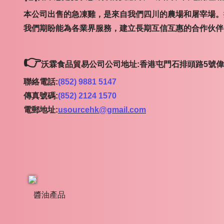
本公司出售的急凍雞，是來自我們四川的農場和屠宰場
我們期盼能為各業界服務，建立長期互信互惠的合作伙
👉
沃霖食品貿易公司公司地址:香港屯門石排頭路5號偉
聯絡電話:
(852) 9881 5147
傳真號碼:
(852) 2124 1570
電郵地址:
usourcehk@gmail.com
醬油產品