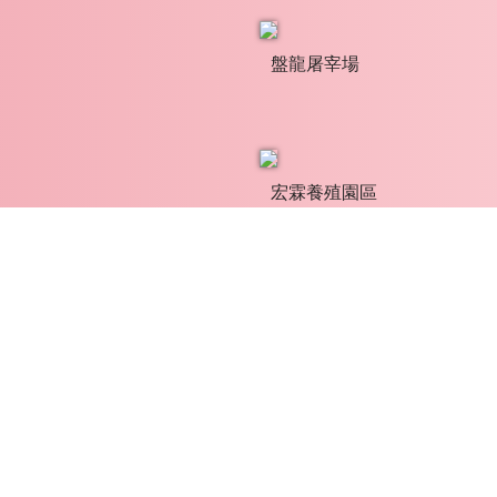
盤龍屠宰場
宏霖養殖園區
屠宰場生產線
產品篩選