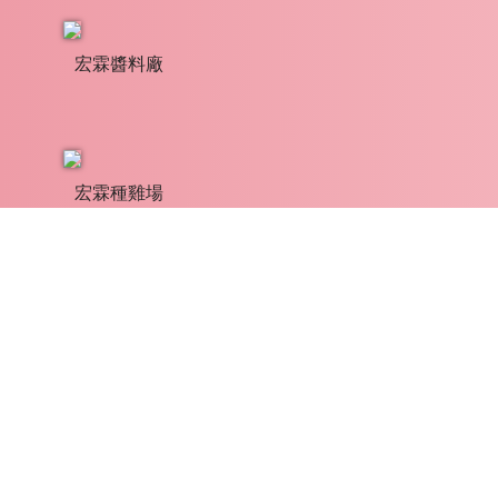
宏霖醬料廠
宏霖種雞場
雞舍
工作間